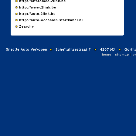
http://alfaromeo.2link.be
http://www.2link.be
http://auto.2link.be
http://auto-occasion.startkabel.nl
Zearchy
Snel Je Auto Verkopen
Schelluinsestraat 7
4207 NJ
Gorin
home
|
sitemap
|
p